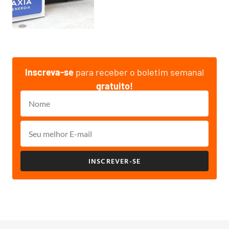
Inscreva-se
para receber o boletim semanal
gratuito!
INSCREVER-SE