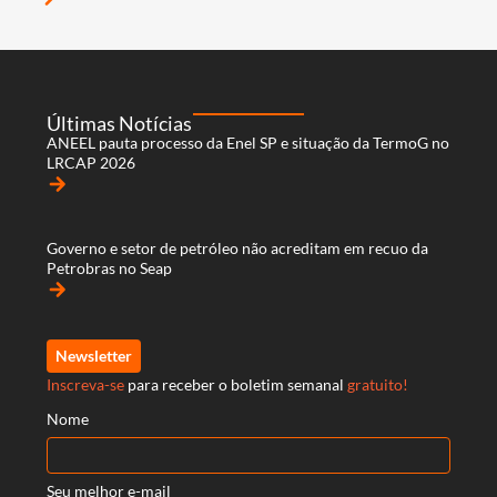
Últimas Notícias
ANEEL pauta processo da Enel SP e situação da TermoG no
LRCAP 2026
arrow_forward
Governo e setor de petróleo não acreditam em recuo da
Petrobras no Seap
arrow_forward
Newsletter
Inscreva-se
para receber o boletim semanal
gratuito!
Nome
Seu melhor e-mail