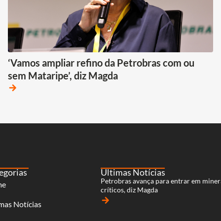
‘Vamos ampliar refino da Petrobras com ou
sem Mataripe’, diz Magda
arrow_forward
egorias
Últimas Notícias
Petrobras avança para entrar em miner
me
críticos, diz Magda
arrow_forward
mas Notícias