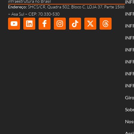
infraestrutura no Brasil
iNF
Endereço:
SHCS/CR, Quadra 502, Bloco C, LOJA 37, Parte 1588
iNF
– Asa Sul – CEP: 70.330-530
iNF
iNF
iNF
iNF
iNF
iNF
Gir
Sob
Nos
Assi