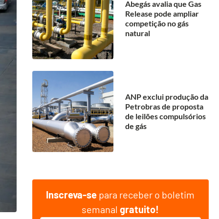
Abegás avalia que Gas
Release pode ampliar
competição no gás
natural
ANP exclui produção da
Petrobras de proposta
de leilões compulsórios
de gás
Inscreva-se
para receber o boletim
semanal
gratuito!