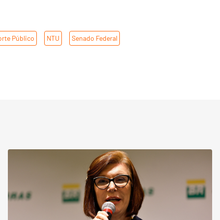
rte Público
,
NTU
,
Senado Federal
,