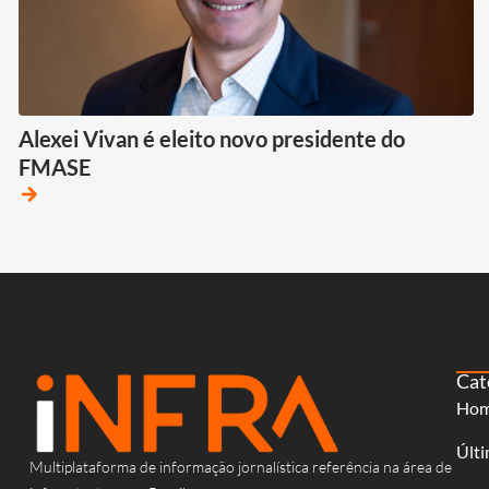
Alexei Vivan é eleito novo presidente do
FMASE
arrow_forward
Cat
Ho
Últi
Multiplataforma de informação jornalística referência na área de