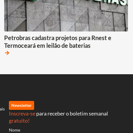
Petrobras cadastra projetos para Rnest e
Termoceará em leilão de baterias
arrow_forward
Newsletter
ais
Inscreva-se
para receber o boletim semanal
gratuito!
Nome