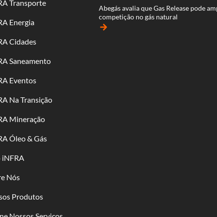
RA Transporte
Abegás avalia que Gas Release pode am
competição no gás natural
RA Energia
arrow_forward
RA Cidades
RA Saneamento
RA Eventos
RA Na Transição
RA Mineração
RA Óleo & Gás
o iNFRA
re Nós
sos Produtos
ne Nossos Serviços