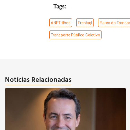
Tags:
ANPTrilhos
,
Frenlogi
,
Marco do Transpo
Transporte Público Coletivo
Notícias Relacionadas