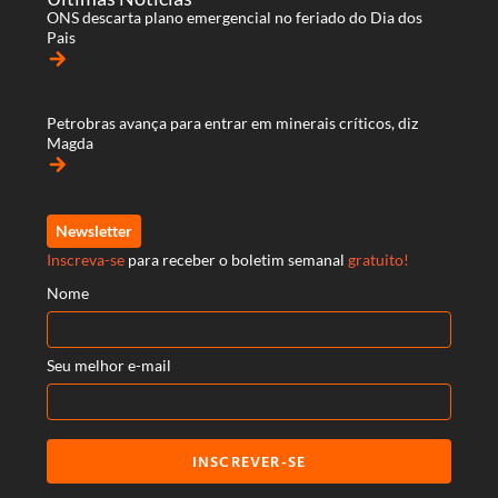
ONS descarta plano emergencial no feriado do Dia dos
Pais
arrow_forward
Petrobras avança para entrar em minerais críticos, diz
Magda
arrow_forward
Newsletter
Inscreva-se
para receber o boletim semanal
gratuito!
Nome
Seu melhor e-mail
INSCREVER-SE