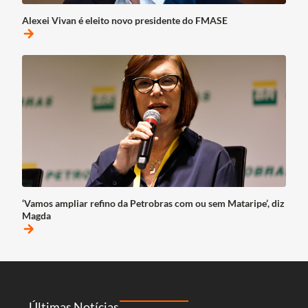
Alexei Vivan é eleito novo presidente do FMASE
arrow_forward
‘Vamos ampliar refino da Petrobras com ou sem Mataripe’, diz
Magda
arrow_forward
Últimas Notícias