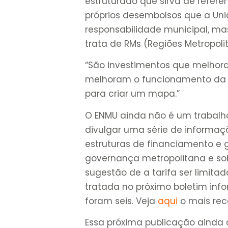
estruturado que sirva de referê
próprios desembolsos que a Un
responsabilidade municipal, m
trata de RMs (Regiões Metropoli
“São investimentos que melhor
melhoram o funcionamento da e
para criar um mapa.”
O ENMU ainda não é um trabalho
divulgar uma série de informaç
estruturas de financiamento e 
governança metropolitana e sob
sugestão de a tarifa ser limita
tratada no próximo boletim info
foram seis. Veja
aqui
o mais rec
Essa próxima publicação ainda