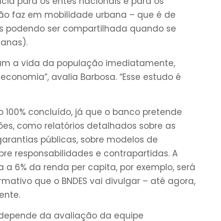
ncia para os entes nacionais e para os
ião faz em mobilidade urbana – que é de
as podendo ser compartilhada quando se
tanas).
am a vida da população imediatamente,
conomia”, avalia Barbosa. “Esse estudo é
 100% concluído, já que o banco pretende
ões, como relatórios detalhados sobre as
garantias públicas, sobre modelos de
re responsabilidades e contrapartidas. A
da a 6% da renda per capita, por exemplo, será
rmativo que o BNDES vai divulgar – até agora,
ente.
 depende da avaliação da equipe