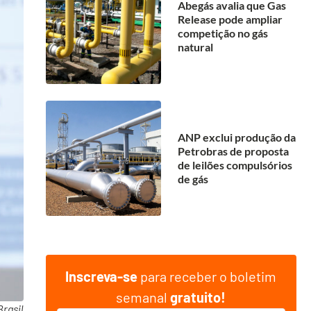
Abegás avalia que Gas
Release pode ampliar
competição no gás
natural
ANP exclui produção da
Petrobras de proposta
de leilões compulsórios
de gás
Inscreva-se
para receber o boletim
semanal
gratuito!
rasil