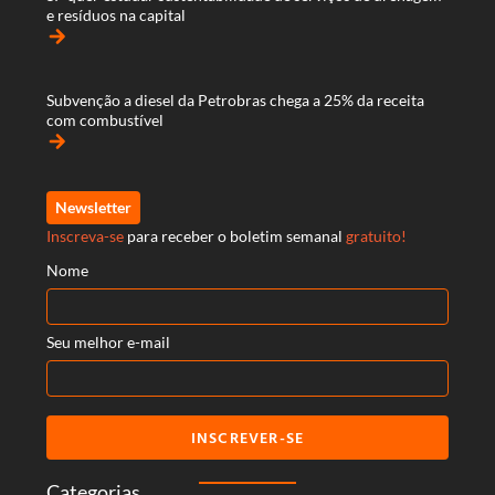
e resíduos na capital
arrow_forward
Subvenção a diesel da Petrobras chega a 25% da receita
com combustível
arrow_forward
Newsletter
Inscreva-se
para receber o boletim semanal
gratuito!
Nome
Seu melhor e-mail
INSCREVER-SE
Categorias