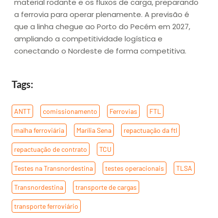
material rodante e os fluxos de carga, preparando
a ferrovia para operar plenamente. A previsão é
que a linha chegue ao Porto do Pecém em 2027,
ampliando a competitividade logística e
conectando o Nordeste de forma competitiva.
Tags:
ANTT
,
comissionamento
,
Ferrovias
,
FTL
,
malha ferroviária
,
Marília Sena
,
repactuação da ftl
,
repactuação de contrato
,
TCU
,
Testes na Transnordestina
,
testes operacionais
,
TLSA
,
Transnordestina
,
transporte de cargas
,
transporte ferroviário