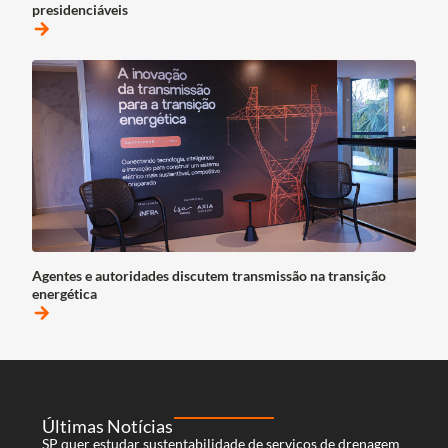
presidenciáveis
arrow_forward
Agentes e autoridades discutem transmissão na transição
energética
arrow_forward
Últimas Notícias
SP quer estudar sustentabilidade de serviços de drenagem