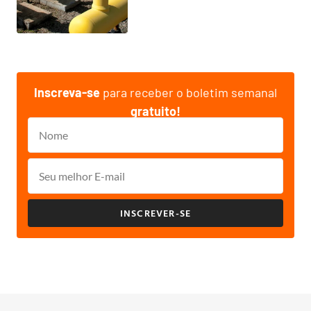
Inscreva-se
para receber o boletim semanal
gratuito!
INSCREVER-SE