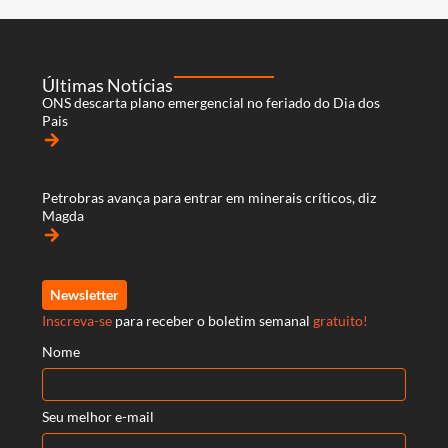
Últimas Notícias
ONS descarta plano emergencial no feriado do Dia dos
Pais
arrow_forward
Petrobras avança para entrar em minerais críticos, diz
Magda
arrow_forward
Newsletter
Inscreva-se
para receber o boletim semanal
gratuito!
Nome
Seu melhor e-mail