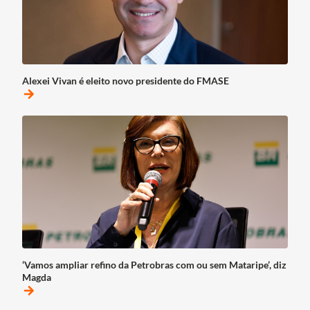
Alexei Vivan é eleito novo presidente do FMASE
arrow_forward
‘Vamos ampliar refino da Petrobras com ou sem Mataripe’, diz
Magda
arrow_forward