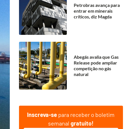
Petrobras avança para
entrar em minerais
críticos, diz Magda
Abegás avalia que Gas
Release pode ampliar
competição no gás
natural
Inscreva-se
para receber o boletim
semanal
gratuito!