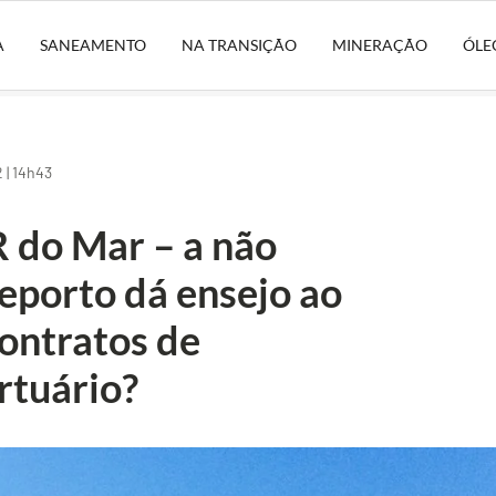
A
SANEAMENTO
NA TRANSIÇÃO
MINERAÇÃO
ÓLE
 | 14h43
 do Mar – a não
eporto dá ensejo ao
contratos de
rtuário?