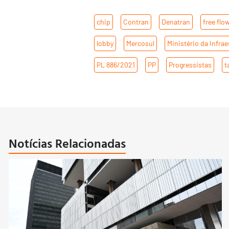
chip
,
Contran
,
Denatran
,
free flo
lobby
,
Mercosul
,
Ministério da Infrae
PL 886/2021
,
PP
,
Progressistas
,
t
Notícias Relacionadas