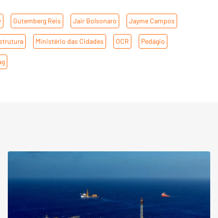
w
,
Gutemberg Reis
,
Jair Bolsonaro
,
Jayme Campos
,
strutura
,
Ministério das Cidades
,
OCR
,
Pedágio
,
ag