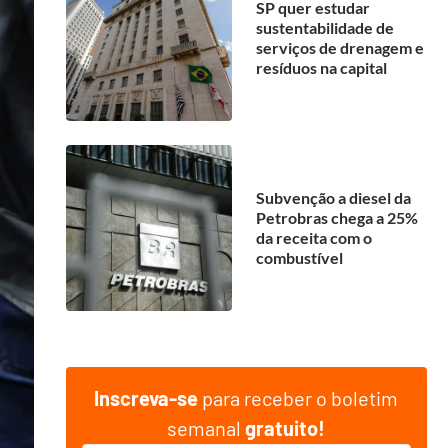
SP quer estudar
sustentabilidade de
serviços de drenagem e
resíduos na capital
Subvenção a diesel da
Petrobras chega a 25%
da receita com o
combustível
Inscreva-se
para receber o boletim
semanal
gratuito!