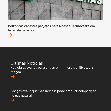
Petrobras cadastra projetos para Rnest e Termoceará em
leilão de baterias
arrow_forward
Últimas Notícias
Petrobras avança para entrar em minerais críticos, diz
Magda
arrow_forward
Abegás avalia que Gas Release pode ampliar competição
no gás natural
arrow_forward