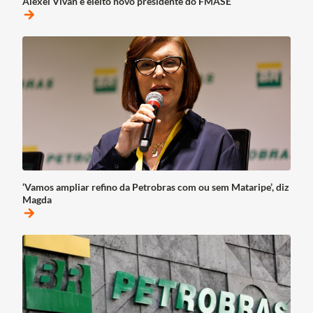
Alexei Vivan é eleito novo presidente do FMASE
arrow_forward
‘Vamos ampliar refino da Petrobras com ou sem Mataripe’, diz
Magda
arrow_forward