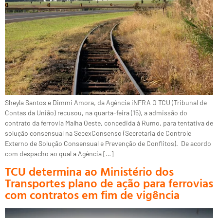
Sheyla Santos e Dimmi Amora, da Agência iNFRA O TCU (Tribunal de
Contas da União) recusou, na quarta-feira (15), a admissão do
contrato da ferrovia Malha Oeste, concedida à Rumo, para tentativa de
solução consensual na SecexConsenso (Secretaria de Controle
Externo de Solução Consensual e Prevenção de Conflitos). De acordo
com despacho ao qual a Agência […]
TCU determina ao Ministério dos
Transportes plano de ação para ferrovias
com contratos em fim de vigência