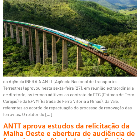
da Agência iNFRA A ANTT (Agência Nacional de Transportes
Terrestres) aprovou nesta sexta-feira (27), em reunião extraordinária
de diretoria, os termos aditivos ao contrato da EFC (Estrada de Ferro
Carajás) e da EFVM (Estrada de Ferro Vitória a Minas), da Vale,
referentes ao acordo de repactuação do processo de renovação das
ferrovias. O relator do […]
ANTT aprova estudos da relicitação da
Malha Oeste e abertura de audiência de