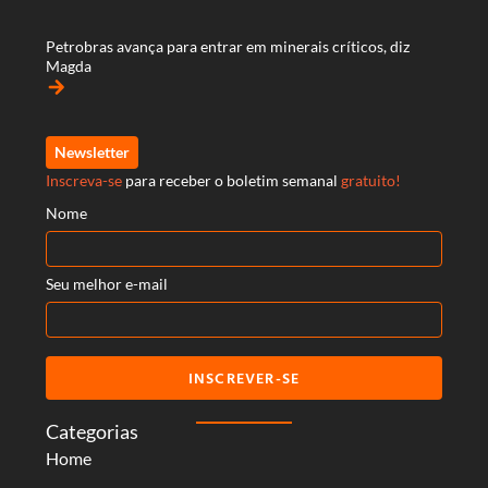
Petrobras avança para entrar em minerais críticos, diz
Magda
arrow_forward
Newsletter
Inscreva-se
para receber o boletim semanal
gratuito!
Nome
Seu melhor e-mail
INSCREVER-SE
Categorias
Home