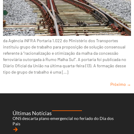
da Agência iNFRA Portaria 1.022 do Ministério dos Transportes
instituiu grupo de trabalho para proposição de solução consensual
referente à “racionalização e otimização da malha da concessão
ferroviária outorgada à Rumo Malha Sul”. A portaria foi publicada no
Diário Oficial da União na última quarta-feira (13). A formação desse
tipo de grupo de trabalho é uma […]
Próximo
→
Últimas Notícias
ONS descarta plano emergencial no feriado do Dia dos
Pais
arrow_forward