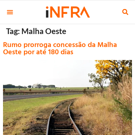
Tag:
Malha Oeste
Rumo prorroga concessão da Malha
Oeste por até 180 dias