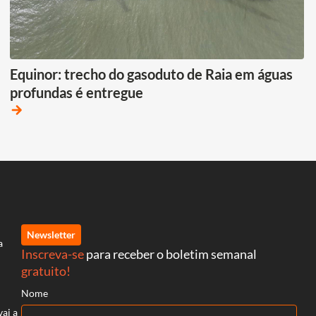
Equinor: trecho do gasoduto de Raia em águas
profundas é entregue
arrow_forward
Newsletter
a
Inscreva-se
para receber o boletim semanal
gratuito!
Nome
vai a