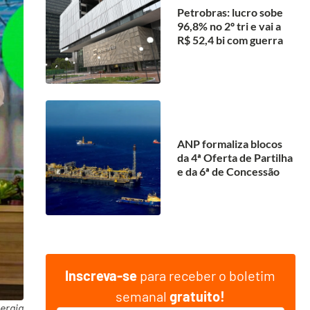
Petrobras: lucro sobe
96,8% no 2º tri e vai a
R$ 52,4 bi com guerra
ANP formaliza blocos
da 4ª Oferta de Partilha
e da 6ª de Concessão
Inscreva-se
para receber o boletim
semanal
gratuito!
ergia