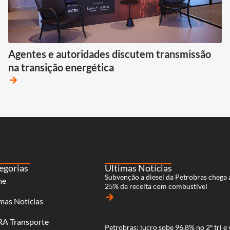
Agentes e autoridades discutem transmissão
na transição energética
arrow_forward
egorias
Últimas Notícias
Subvenção a diesel da Petrobras chega 
me
25% da receita com combustível
arrow_forward
mas Notícias
RA Transporte
Petrobras: lucro sobe 96,8% no 2º tri e 