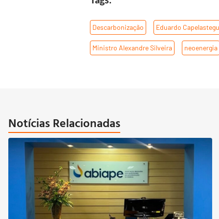
Descarbonização
,
Eduardo Capelastegu
Ministro Alexandre Silveira
,
neoenergia
Notícias Relacionadas