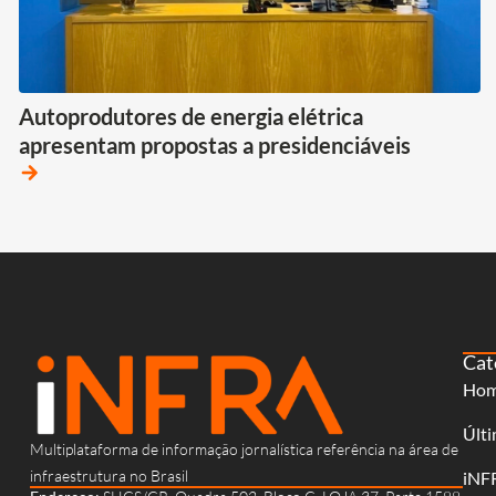
Autoprodutores de energia elétrica
apresentam propostas a presidenciáveis
arrow_forward
Cat
Ho
Últi
Multiplataforma de informação jornalística referência na área de
infraestrutura no Brasil
iNF