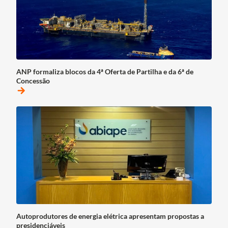
ANP formaliza blocos da 4ª Oferta de Partilha e da 6ª de
Concessão
arrow_forward
Autoprodutores de energia elétrica apresentam propostas a
presidenciáveis