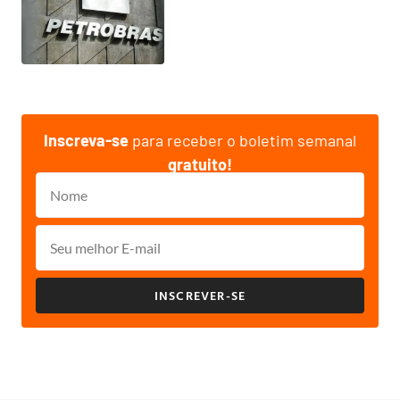
Inscreva-se
para receber o boletim semanal
gratuito!
INSCREVER-SE