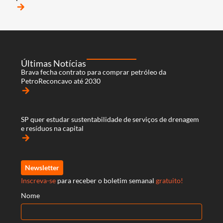
arrow_forward
Últimas Notícias
Brava fecha contrato para comprar petróleo da
PetroReconcavo até 2030
arrow_forward
SP quer estudar sustentabilidade de serviços de drenagem
e resíduos na capital
arrow_forward
Newsletter
Inscreva-se
para receber o boletim semanal
gratuito!
Nome