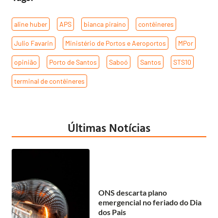
aline huber
,
APS
,
bianca piraíno
,
contêineres
,
Julio Favarin
,
Ministério de Portos e Aeroportos
,
MPor
,
opinião
,
Porto de Santos
,
Saboó
,
Santos
,
STS10
,
terminal de contêineres
Últimas Notícias
ONS descarta plano
emergencial no feriado do Dia
dos Pais