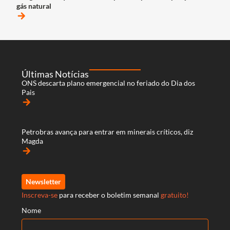
gás natural
arrow_forward
Últimas Notícias
ONS descarta plano emergencial no feriado do Dia dos
Pais
arrow_forward
Petrobras avança para entrar em minerais críticos, diz
Magda
arrow_forward
Newsletter
Inscreva-se
para receber o boletim semanal
gratuito!
Nome