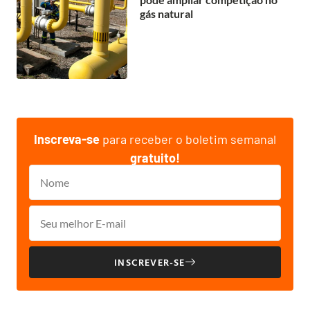
gás natural
Inscreva-se
para receber o boletim semanal
gratuito!
INSCREVER-SE