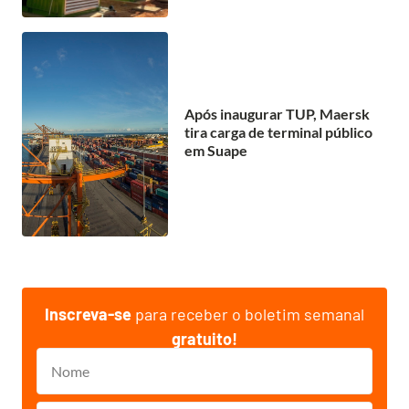
Após inaugurar TUP, Maersk
tira carga de terminal público
em Suape
Inscreva-se
para receber o boletim semanal
gratuito!