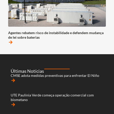
Agentes rebatem risco de instabilidade e defendem mudança
de lei sobre baterias
arrow_forward
Últimas Notícias
CMSE adota medidas preventivas para enfrentar El Niño
arrow_forward
UTE Paulínia Verde começa operação comercial com
biometano
arrow_forward