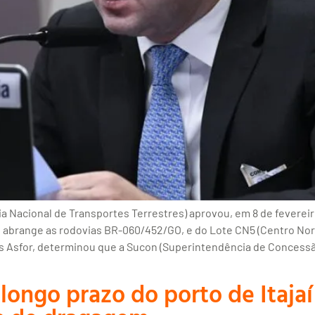
 Nacional de Transportes Terrestres) aprovou, em 8 de fevereiro,
e abrange as rodovias BR-060/452/GO, e do Lote CN5 (Centro No
ucas Asfor, determinou que a Sucon (Superintendência de Concess
longo prazo do porto de Itajaí