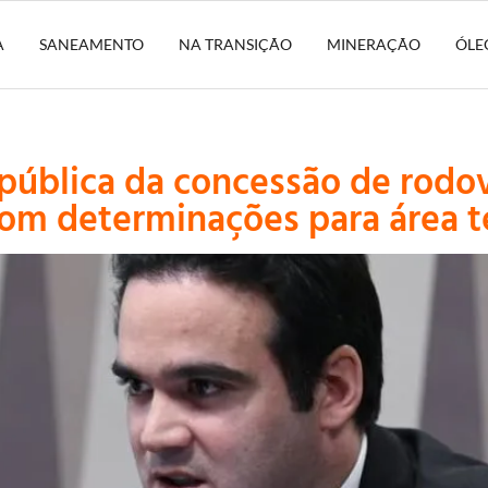
A
SANEAMENTO
NA TRANSIÇÃO
MINERAÇÃO
ÓLE
 pública da concessão de rodo
om determinações para área t