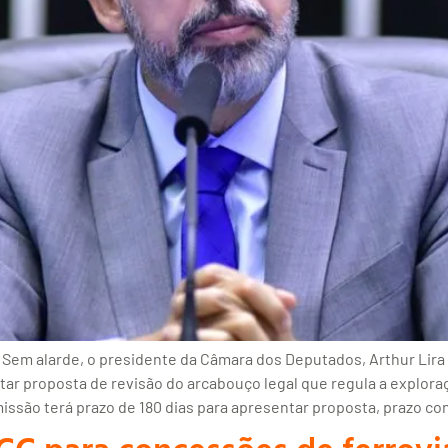
Sem alarde, o presidente da Câmara dos Deputados, Arthur Lira 
ar proposta de revisão do arcabouço legal que regula a exploraçã
omissão terá prazo de 180 dias para apresentar proposta, prazo c