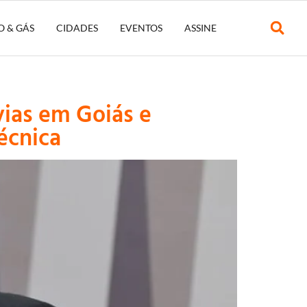
O & GÁS
CIDADES
EVENTOS
ASSINE
vias em Goiás e
écnica