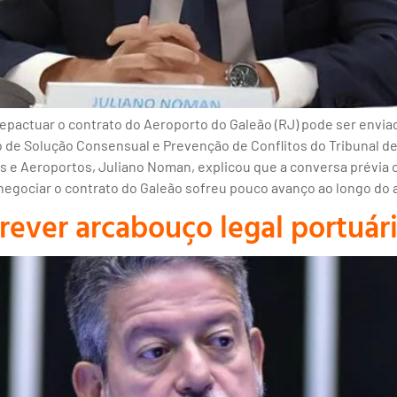
 repactuar o contrato do Aeroporto do Galeão (RJ) pode ser envi
de Solução Consensual e Prevenção de Conflitos do Tribunal de 
tos e Aeroportos, Juliano Noman, explicou que a conversa prévia
enegociar o contrato do Galeão sofreu pouco avanço ao longo do
 rever arcabouço legal portuár