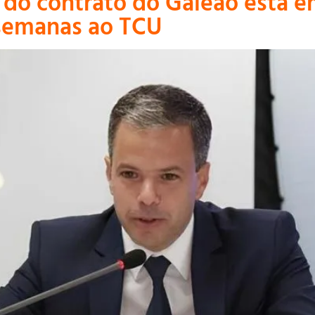
do contrato do Galeão está em
semanas ao TCU