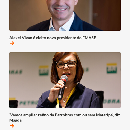
Alexei Vivan é eleito novo presidente do FMASE
arrow_forward
‘Vamos ampliar refino da Petrobras com ou sem Mataripe’, diz
Magda
arrow_forward