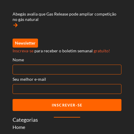
Abegás avalia que Gas Release pode ampliar competição
no gás natural
arrow_forward
Newsletter
Inscreva-se
para receber o boletim semanal
gratuito!
Nome
Seu melhor e-mail
INSCREVER-SE
Categorias
Home