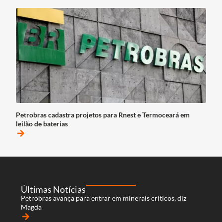
Petrobras cadastra projetos para Rnest e Termoceará em
leilão de baterias
arrow_forward
Últimas Notícias
Petrobras avança para entrar em minerais críticos, diz
Magda
arrow_forward