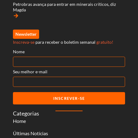
Petrobras avança para entrar em minerais críticos, diz
Magda
arrow_forward
Newsletter
Inscreva-se
para receber o boletim semanal
gratuito!
Nome
Seu melhor e-mail
INSCREVER-SE
Categorias
Home
Últimas Notícias