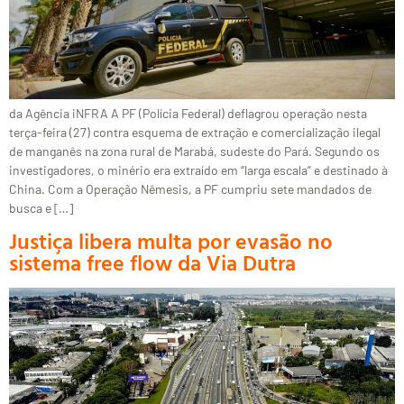
da Agência iNFRA A PF (Polícia Federal) deflagrou operação nesta
terça-feira (27) contra esquema de extração e comercialização ilegal
de manganês na zona rural de Marabá, sudeste do Pará. Segundo os
investigadores, o minério era extraído em “larga escala” e destinado à
China. Com a Operação Nêmesis, a PF cumpriu sete mandados de
busca e […]
Justiça libera multa por evasão no
sistema free flow da Via Dutra