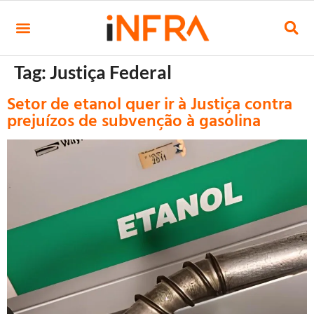
Tag:
Justiça Federal
Setor de etanol quer ir à Justiça contra
prejuízos de subvenção à gasolina