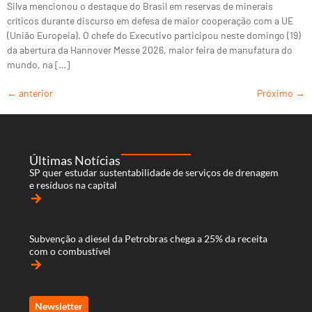
Silva mencionou o destaque do Brasil em reservas de minerais
críticos durante discurso em defesa de maior cooperação com a UE
(União Europeia). O chefe do Executivo participou neste domingo (19)
da abertura da Hannover Messe 2026, maior feira de manufatura do
mundo, na […]
←
anterior
Próximo
→
Últimas Notícias
SP quer estudar sustentabilidade de serviços de drenagem
e resíduos na capital
arrow_forward
Subvenção a diesel da Petrobras chega a 25% da receita
com o combustível
arrow_forward
Newsletter