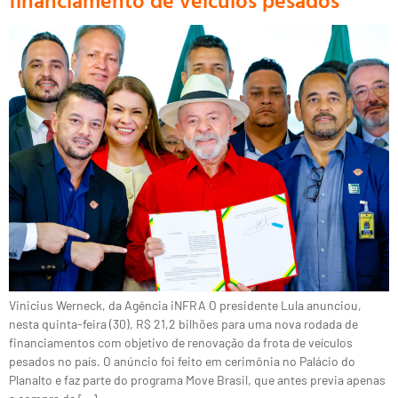
Vinicius Werneck, da Agência iNFRA O presidente Lula anunciou,
nesta quinta-feira (30), R$ 21,2 bilhões para uma nova rodada de
financiamentos com objetivo de renovação da frota de veículos
pesados no país. O anúncio foi feito em cerimônia no Palácio do
Planalto e faz parte do programa Move Brasil, que antes previa apenas