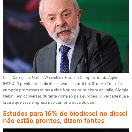
Lais Carregosa, Marisa Wanzeller e Geraldo Campos Jr., da Agência
iNFRA O presidente Lula disse nesta sexta-feira (8) que a Enel não
cumpriu promessas feitas a ele e à primeira-ministra da Itália, Giorgia
Meloni, em conversas durante visita ao país europeu. “A verdade nua e
crua é que essa empresa não cumpriu nada do que […]
Estudos para 16% de biodiesel no diesel
não estão prontos, dizem fontes