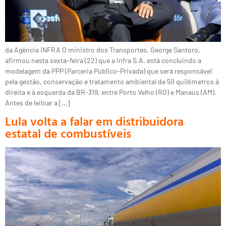
da Agência iNFRA O ministro dos Transportes, George Santoro,
afirmou nesta sexta-feira (22) que a Infra S.A. está concluindo a
modelagem da PPP (Parceria Público-Privada) que será responsável
pela gestão, conservação e tratamento ambiental de 50 quilômetros à
direita e à esquerda da BR-319, entre Porto Velho (RO) e Manaus (AM).
Antes de leiloar a […]
Lula volta a falar em distribuidora
estatal de combustíveis