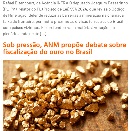
Rafael Bitencourt, da Agência iNFRA O deputado Joaquim Passarinho
(PL-PA), relator do PL (Projeto de Lei) 957/2024, que revisa o Código
de Mineração, defende reduzir as barreiras à mineração na chamada
faixa de fronteira, perímetro próximo às divisas terrestres do Brasil
com países vizinhos. Ele pretende levar a matéria à votação em
plenário ainda neste […]
Sob pressão, ANM propõe debate sobre
fiscalização do ouro no Brasil