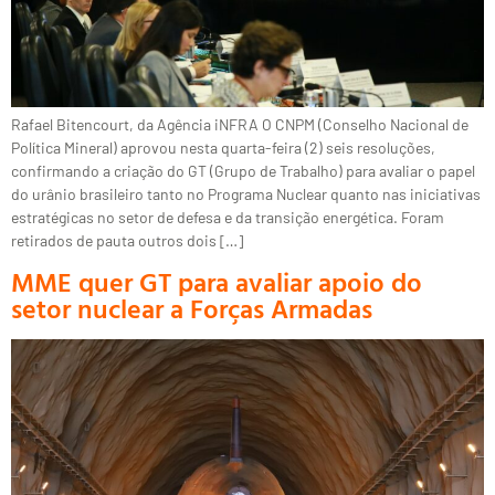
Rafael Bitencourt, da Agência iNFRA O CNPM (Conselho Nacional de
Política Mineral) aprovou nesta quarta-feira (2) seis resoluções,
confirmando a criação do GT (Grupo de Trabalho) para avaliar o papel
do urânio brasileiro tanto no Programa Nuclear quanto nas iniciativas
estratégicas no setor de defesa e da transição energética. Foram
retirados de pauta outros dois […]
MME quer GT para avaliar apoio do
setor nuclear a Forças Armadas