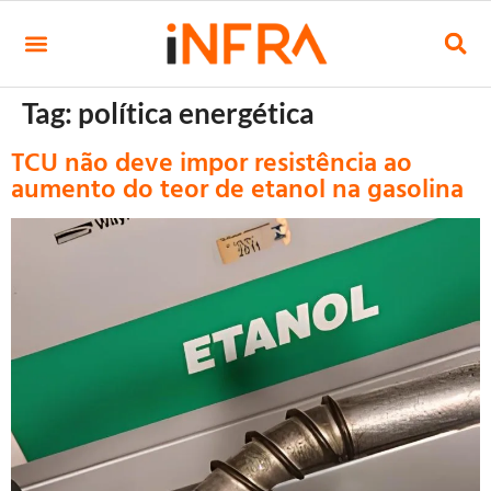
Tag:
política energética
TCU não deve impor resistência ao
aumento do teor de etanol na gasolina