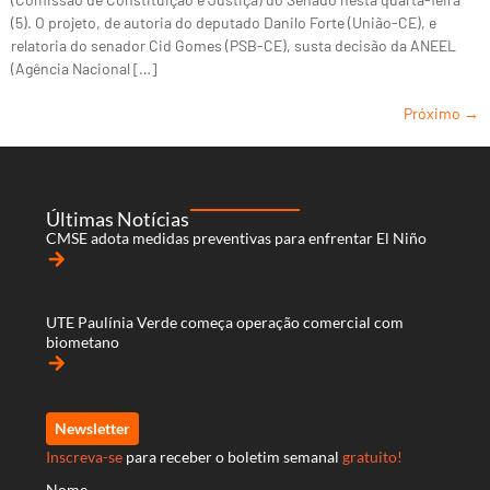
(5). O projeto, de autoria do deputado Danilo Forte (União-CE), e
relatoria do senador Cid Gomes (PSB-CE), susta decisão da ANEEL
(Agência Nacional […]
Próximo
→
Últimas Notícias
CMSE adota medidas preventivas para enfrentar El Niño
arrow_forward
UTE Paulínia Verde começa operação comercial com
biometano
arrow_forward
Newsletter
Inscreva-se
para receber o boletim semanal
gratuito!
Nome