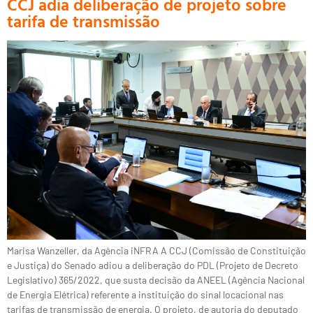
CCJ adia deliberação de projeto sobre
tarifa de transmissão
Marisa Wanzeller, da Agência iNFRA A CCJ (Comissão de Constituição
e Justiça) do Senado adiou a deliberação do PDL (Projeto de Decreto
Legislativo) 365/2022, que susta decisão da ANEEL (Agência Nacional
de Energia Elétrica) referente a instituição do sinal locacional nas
tarifas de transmissão de energia. O projeto, de autoria do deputado