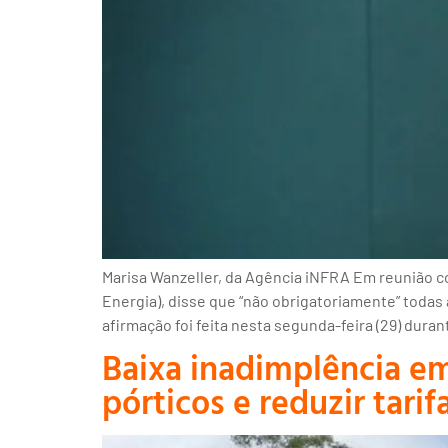
Marisa Wanzeller, da Agência iNFRA Em reunião co
Energia), disse que “não obrigatoriamente” todas
afirmação foi feita nesta segunda-feira (29) dur
Baixa inadimplência em
pórticos e reduzir tarif