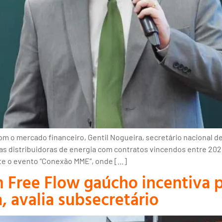
m o mercado financeiro, Gentil Nogueira, secretário nacional de
 as distribuidoras de energia com contratos vincendos entre 20
ante o evento “Conexão MME”, onde […]
 Free Flow gaúcho incentiva p
a, avalia subsecretário