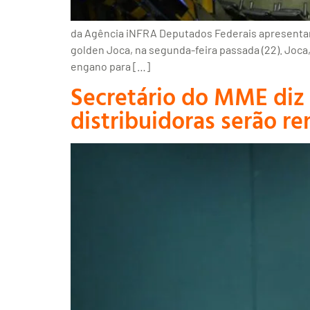
da Agência iNFRA Deputados Federais apresentara
golden Joca, na segunda-feira passada (22). Joca, 
engano para […]
Secretário do MME diz
distribuidoras serão r