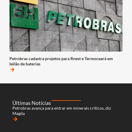
Petrobras cadastra projetos para Rnest e Termoceará em
leilão de baterias
arrow_forward
Últimas Notícias
Petrobras avança para entrar em minerais críticos, diz
Magda
arrow_forward