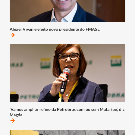
Alexei Vivan é eleito novo presidente do FMASE
arrow_forward
‘Vamos ampliar refino da Petrobras com ou sem Mataripe’, diz
Magda
arrow_forward