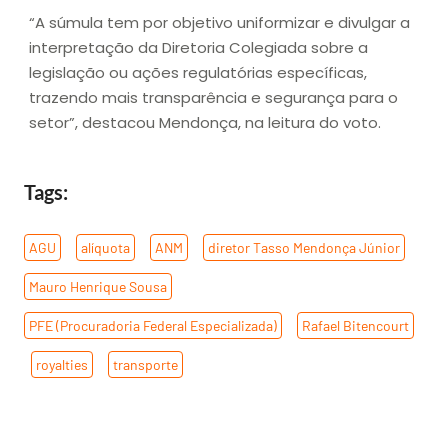
“A súmula tem por objetivo uniformizar e divulgar a
interpretação da Diretoria Colegiada sobre a
legislação ou ações regulatórias específicas,
trazendo mais transparência e segurança para o
setor”, destacou Mendonça, na leitura do voto.
Tags:
AGU
,
alíquota
,
ANM
,
diretor Tasso Mendonça Júnior
,
Mauro Henrique Sousa
,
PFE (Procuradoria Federal Especializada)
,
Rafael Bitencourt
,
royalties
,
transporte