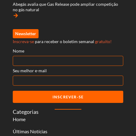
Abegás avalia que Gas Release pode ampliar competição
no gás natural
arrow_forward
Newsletter
Inscreva-se
para receber o boletim semanal
gratuito!
Nome
Seu melhor e-mail
INSCREVER-SE
Categorias
Home
Últimas Notícias