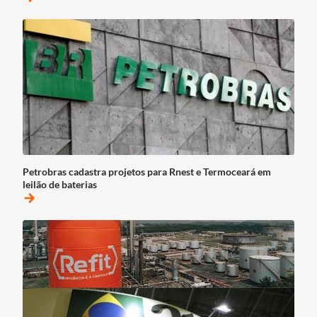
Petrobras cadastra projetos para Rnest e Termoceará em
leilão de baterias
arrow_forward