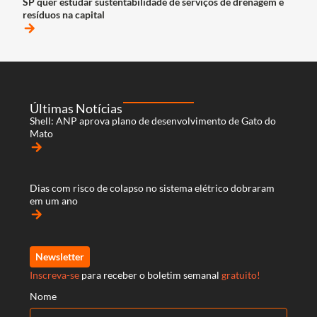
SP quer estudar sustentabilidade de serviços de drenagem e
resíduos na capital
arrow_forward
Últimas Notícias
Shell: ANP aprova plano de desenvolvimento de Gato do
Mato
arrow_forward
Dias com risco de colapso no sistema elétrico dobraram
em um ano
arrow_forward
Newsletter
Inscreva-se
para receber o boletim semanal
gratuito!
Nome