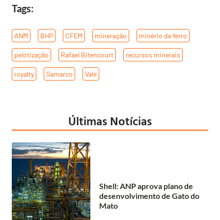
Tags:
ANM
,
BHP
,
CFEM
,
mineração
,
minério de ferro
,
pelotização
,
Rafael Bitencourt
,
recursos minerais
,
royalty
,
Samarco
,
Vale
Últimas Notícias
Shell: ANP aprova plano de
desenvolvimento de Gato do
Mato