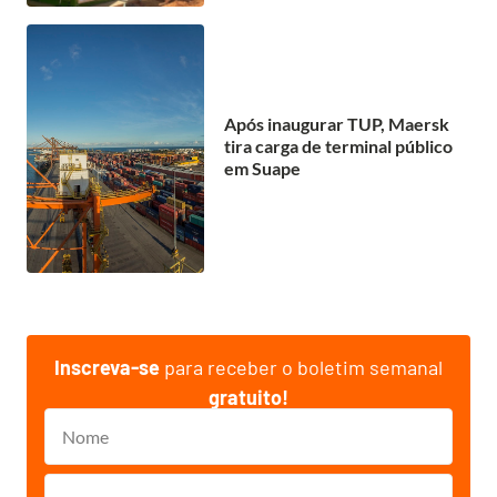
Após inaugurar TUP, Maersk
tira carga de terminal público
em Suape
Inscreva-se
para receber o boletim semanal
gratuito!