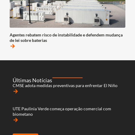
Agentes rebatem risco de instabilidade e defendem mudança
de lei sobre baterias
arrow_forward
Últimas Notícias
CMSE adota medidas preventivas para enfrentar El Niño
arrow_forward
UTE Paulínia Verde começa operação comercial com
biometano
arrow_forward