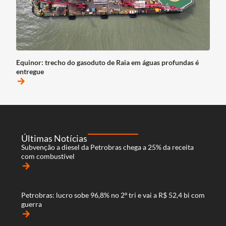
Equinor: trecho do gasoduto de Raia em águas profundas é
entregue
arrow_forward
Últimas Notícias
Subvenção a diesel da Petrobras chega a 25% da receita
com combustível
arrow_forward
Petrobras: lucro sobe 96,8% no 2º tri e vai a R$ 52,4 bi com
guerra
arrow_forward