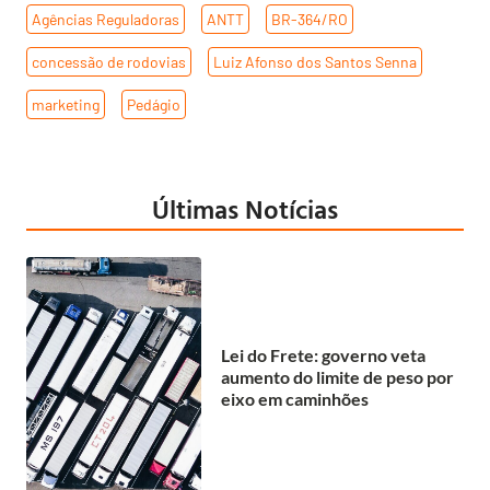
Agências Reguladoras
,
ANTT
,
BR-364/RO
,
concessão de rodovias
,
Luiz Afonso dos Santos Senna
,
marketing
,
Pedágio
Últimas Notícias
Lei do Frete: governo veta
aumento do limite de peso por
eixo em caminhões