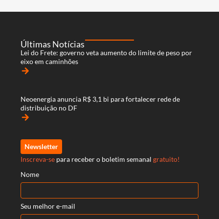
Últimas Notícias
Lei do Frete: governo veta aumento do limite de peso por
eixo em caminhões
arrow_forward
Neoenergia anuncia R$ 3,1 bi para fortalecer rede de
distribuição no DF
arrow_forward
Newsletter
Inscreva-se
para receber o boletim semanal
gratuito!
Nome
Seu melhor e-mail