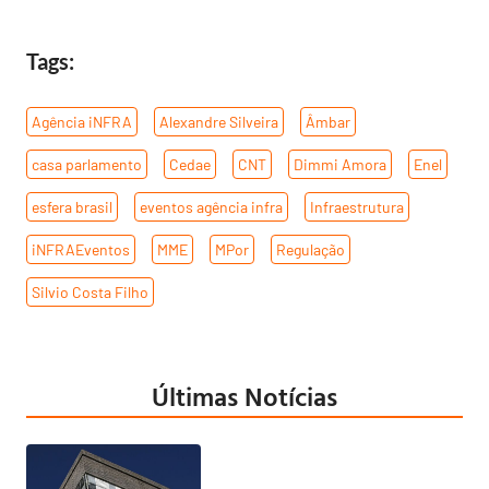
Tags:
Agência iNFRA
,
Alexandre Silveira
,
Âmbar
,
casa parlamento
,
Cedae
,
CNT
,
Dimmi Amora
,
Enel
,
esfera brasil
,
eventos agência infra
,
Infraestrutura
,
iNFRAEventos
,
MME
,
MPor
,
Regulação
,
Silvio Costa Filho
Últimas Notícias