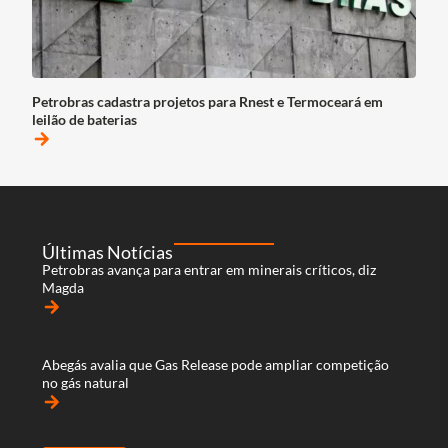
Petrobras cadastra projetos para Rnest e Termoceará em
leilão de baterias
arrow_forward
Últimas Notícias
Petrobras avança para entrar em minerais críticos, diz
Magda
arrow_forward
Abegás avalia que Gas Release pode ampliar competição
no gás natural
arrow_forward