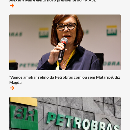
arrow_forward
‘Vamos ampliar refino da Petrobras com ou sem Mataripe’, diz
Magda
arrow_forward