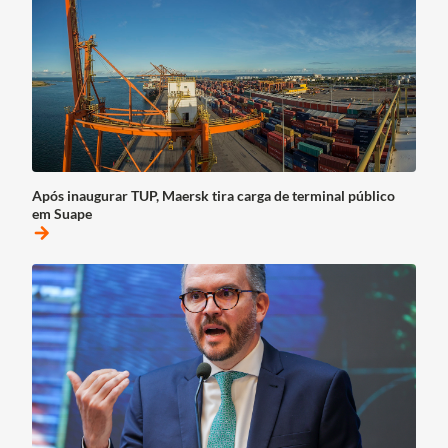
Após inaugurar TUP, Maersk tira carga de terminal público
em Suape
arrow_forward