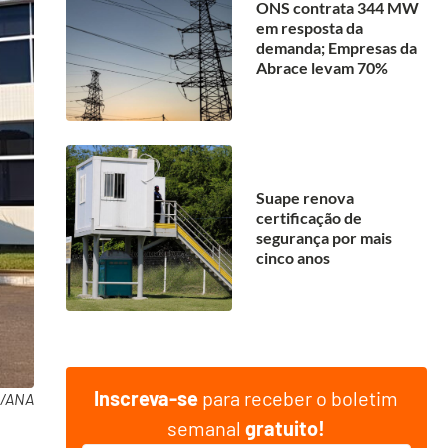
ONS contrata 344 MW
em resposta da
demanda; Empresas da
Abrace levam 70%
Suape renova
certificação de
segurança por mais
cinco anos
Inscreva-se
para receber o boletim
o/ANA
semanal
gratuito!