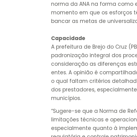
norma da ANA na forma como el
momento em que os esforços tê
bancar as metas de universaliz
Capacidade
A prefeitura de Brejo do Cruz (
padronização integral dos pro
consideração as diferenças estr
entes. A opinião é compartilha
o qual faltam critérios detalh
dos prestadores, especialment
municípios.
“Sugere-se que a Norma de Refe
limitações técnicas e operacio
especialmente quanto à implem
regulatória e controle patrimoni