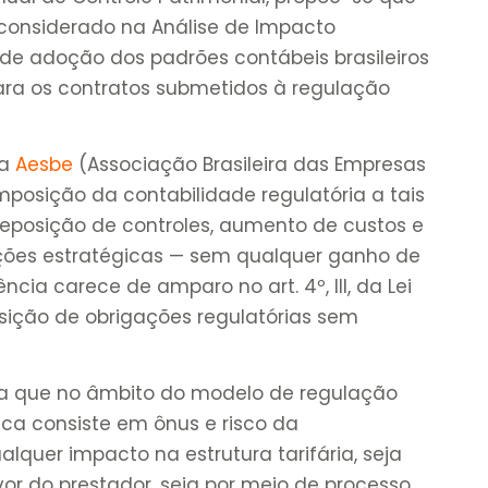
considerado na Análise de Impacto
 de adoção dos padrões contábeis brasileiros
para os contratos submetidos à regulação
la
Aesbe
(Associação Brasileira das Empresas
mposição da contabilidade regulatória a tais
obreposição de controles, aumento de custos e
ações estratégicas — sem qualquer ganho de
ência carece de amparo no art. 4º, III, da Lei
osição de obrigações regulatórias sem
a que no âmbito do modelo de regulação
ica consiste em ônus e risco da
lquer impacto na estrutura tarifária, seja
or do prestador, seja por meio de processo