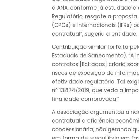
a ANA, conforme já estudado e 
Regulatório, resgate a proposta
(CPCs) e internacionais (IFRs) 
contratual”, sugeriu a entidade.
Contribuição similar foi feita pe
Estaduais de Saneamento). “A i
contratos [licitados] criaria s
riscos de exposição de inform
efetividade regulatória. Tal exig
nº 13.874/2019, que veda a imp
finalidade comprovada.”
A associação argumentou aind
contratual a eficiência econôm
concessionária, não gerando qua
em forma de reequilíbrio em fav