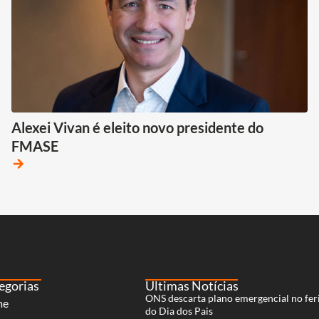
Alexei Vivan é eleito novo presidente do
FMASE
arrow_forward
egorias
Últimas Notícias
ONS descarta plano emergencial no fer
me
do Dia dos Pais