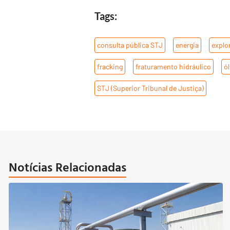
Tags:
consulta pública STJ
,
energia
,
explo
fracking
,
fraturamento hidráulico
,
ól
STJ (Superior Tribunal de Justiça)
Notícias Relacionadas