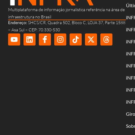
Últi
Multiplataforma de informação jornalística referência na área de
infraestrutura no Brasil
iNF
Endereço:
SHCS/CR, Quadra 502, Bloco C, LOJA 37, Parte 1588
iNF
– Asa Sul – CEP: 70.330-530
iNF
iNF
iNF
iNF
iNF
iNF
Gir
Sob