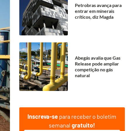
Petrobras avança para
entrar em minerais
críticos, diz Magda
Abegás avalia que Gas
Release pode ampliar
competição no gás
natural
Inscreva-se
para receber o boletim
semanal
gratuito!