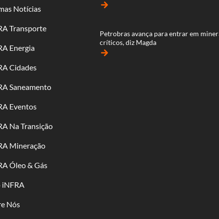
arrow_forward
mas Notícias
RA Transporte
Petrobras avança para entrar em miner
críticos, diz Magda
RA Energia
arrow_forward
RA Cidades
RA Saneamento
RA Eventos
RA Na Transição
RA Mineração
RA Óleo & Gás
o iNFRA
re Nós