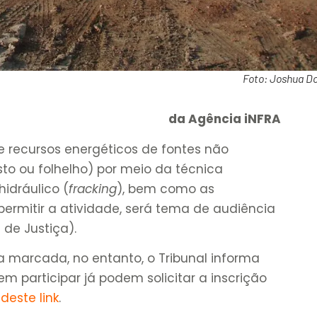
Foto: Joshua D
da Agência iNFRA
e recursos energéticos de fontes não
sto ou folhelho) por meio da técnica
idráulico (
fracking
), bem como as
ermitir a atividade, será tema de audiência
 de Justiça).
 marcada, no entanto, o Tribunal informa
m participar já podem solicitar a inscrição
o
deste link
.