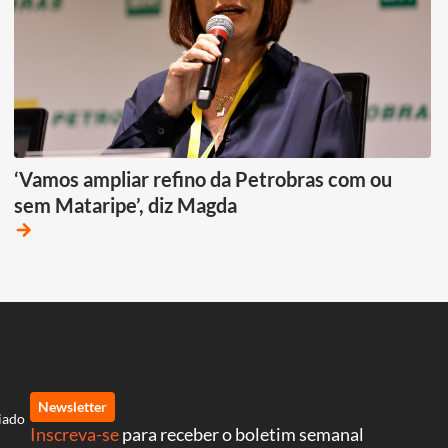
‘Vamos ampliar refino da Petrobras com ou
sem Mataripe’, diz Magda
arrow_forward
Newsletter
iado
Inscreva-se
para receber o boletim semanal