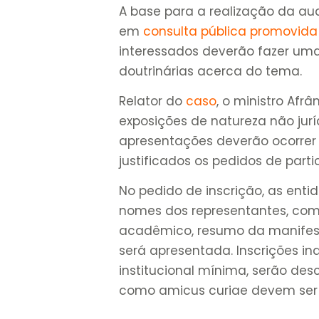
A base para a realização da aud
em
consulta pública promovida 
interessados deverão fazer um
doutrinárias acerca do tema.
Relator do
caso
, o ministro Afrâ
exposições de natureza não juríd
apresentações deverão ocorrer 
justificados os pedidos de parti
No pedido de inscrição, as entid
nomes dos representantes, com b
acadêmico, resumo da manifesta
será apresentada. Inscrições in
institucional mínima, serão des
como amicus curiae devem ser f