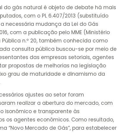
l do gás natural é objeto de debate há mais
utados, com o PL 6.407/2013 (substituído
o, a necessária mudança da Lei do Gás
016, com a publicação pelo MME (Ministério
a Pública n.º 20, também conhecida como
nada consulta pública buscou-se por meio de
resentantes das empresas setoriais, agentes
tar propostas de melhorias na legislação
 baixo grau de maturidade e dinamismo da
.
cessários ajustes ao setor foram
saram realizar a abertura do mercado, com
so isonômico e transparente às
odos os agentes econômicos. Como resultado,
ama “Novo Mercado de Gás”, para estabelecer