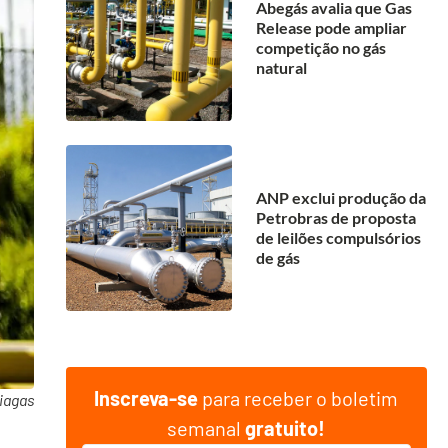
Abegás avalia que Gas
Release pode ampliar
competição no gás
natural
ANP exclui produção da
Petrobras de proposta
de leilões compulsórios
de gás
Inscreva-se
para receber o boletim
iagas
semanal
gratuito!