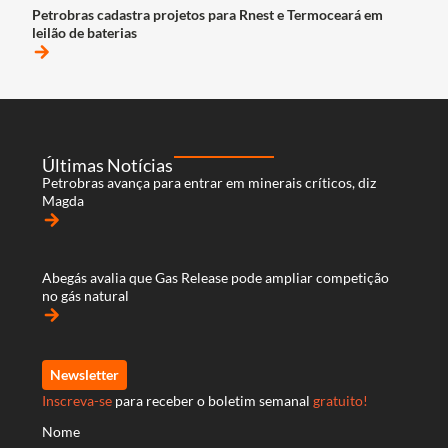
Petrobras cadastra projetos para Rnest e Termoceará em
leilão de baterias
arrow_forward
Últimas Notícias
Petrobras avança para entrar em minerais críticos, diz
Magda
arrow_forward
Abegás avalia que Gas Release pode ampliar competição
no gás natural
arrow_forward
Newsletter
Inscreva-se
para receber o boletim semanal
gratuito!
Nome