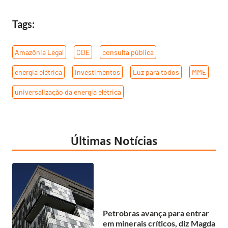
Tags:
Amazônia Legal
,
CDE
,
consulta pública
,
energia elétrica
,
Investimentos
,
Luz para todos
,
MME
,
universalização da energia elétrica
Últimas Notícias
Petrobras avança para entrar
em minerais críticos, diz Magda