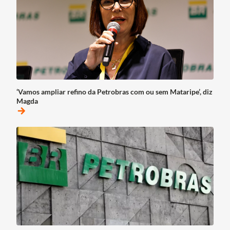
‘Vamos ampliar refino da Petrobras com ou sem Mataripe’, diz
Magda
arrow_forward