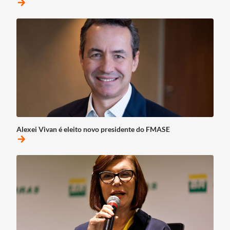
arrow_forward
Alexei Vivan é eleito novo presidente do FMASE
arrow_forward