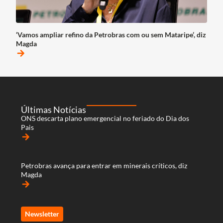
‘Vamos ampliar refino da Petrobras com ou sem Mataripe’, diz
Magda
arrow_forward
Últimas Notícias
ONS descarta plano emergencial no feriado do Dia dos
Pais
arrow_forward
Petrobras avança para entrar em minerais críticos, diz
Magda
arrow_forward
Newsletter