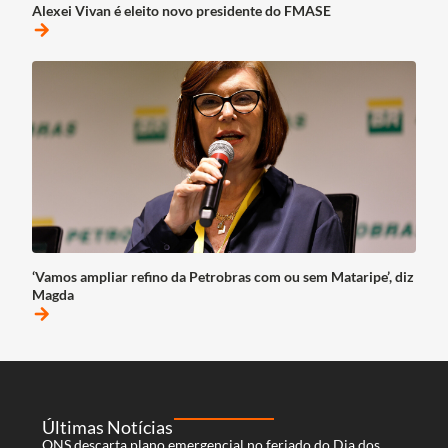
Alexei Vivan é eleito novo presidente do FMASE
arrow_forward
‘Vamos ampliar refino da Petrobras com ou sem Mataripe’, diz
Magda
arrow_forward
Últimas Notícias
ONS descarta plano emergencial no feriado do Dia dos