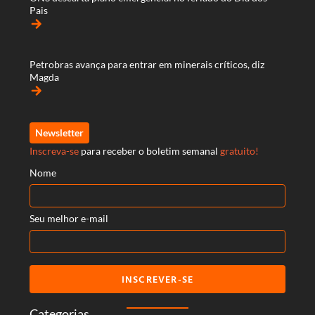
Pais
arrow_forward
Petrobras avança para entrar em minerais críticos, diz
Magda
arrow_forward
Newsletter
Inscreva-se
para receber o boletim semanal
gratuito!
Nome
Seu melhor e-mail
INSCREVER-SE
Categorias