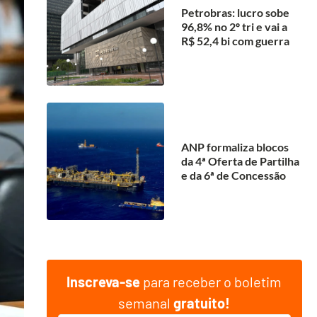
Petrobras: lucro sobe
96,8% no 2º tri e vai a
R$ 52,4 bi com guerra
ANP formaliza blocos
da 4ª Oferta de Partilha
e da 6ª de Concessão
Inscreva-se
para receber o boletim
semanal
gratuito!