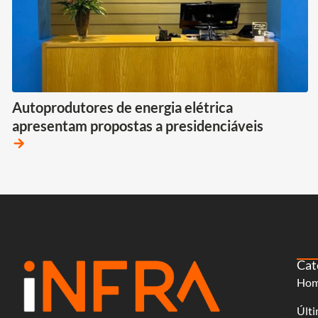
Autoprodutores de energia elétrica
apresentam propostas a presidenciáveis
arrow_forward
Cat
Ho
Últi