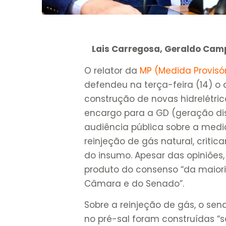
Lais Carregosa, Geraldo Camp
O relator da
MP (Medida Provisór
defendeu na terça-feira (14) 
construção de novas hidrelétri
encargo para a GD (geração dist
audiência pública sobre a med
reinjeção de gás natural, crit
do insumo. Apesar das opiniões, 
produto do consenso “da maior
Câmara e do Senado”.
Sobre a reinjeção de gás, o se
no pré-sal foram construídas “