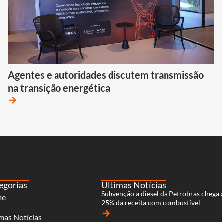
Agentes e autoridades discutem transmissão
na transição energética
arrow_forward
egorias
Últimas Notícias
Subvenção a diesel da Petrobras chega 
me
25% da receita com combustível
arrow_forward
mas Notícias