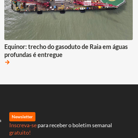
Equinor: trecho do gasoduto de Raia em águas
profundas é entregue
arrow_forward
Newsletter
a
Inscreva-se
para receber o boletim semanal
gratuito!