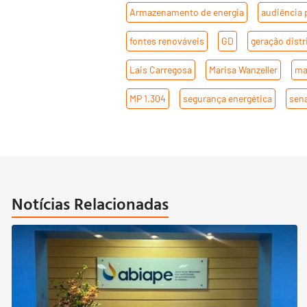
Armazenamento de energia
,
audiência 
fontes renováveis
,
GD
,
geração distr
Lais Carregosa
,
Marisa Wanzeller
,
ma
MP 1.304
,
segurança energética
,
sen
Notícias Relacionadas