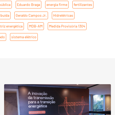
pública
,
Eduardo Braga
,
energia firme
,
fertilizantes
,
ibuída
,
Geraldo Campos Jr.
,
Hidrelétricas
,
triz energética
,
MDB-AM
,
Medida Provisória 1304
,
ado
,
sistema elétrico