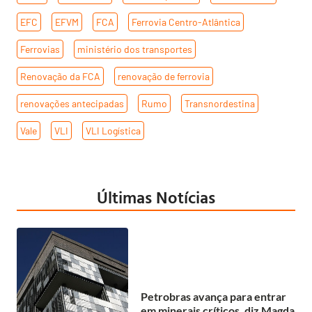
EFC
,
EFVM
,
FCA
,
Ferrovia Centro-Atlântica
,
Ferrovias
,
ministério dos transportes
,
Renovação da FCA
,
renovação de ferrovia
,
renovações antecipadas
,
Rumo
,
Transnordestina
,
Vale
,
VLI
,
VLI Logística
Últimas Notícias
Petrobras avança para entrar
em minerais críticos, diz Magda