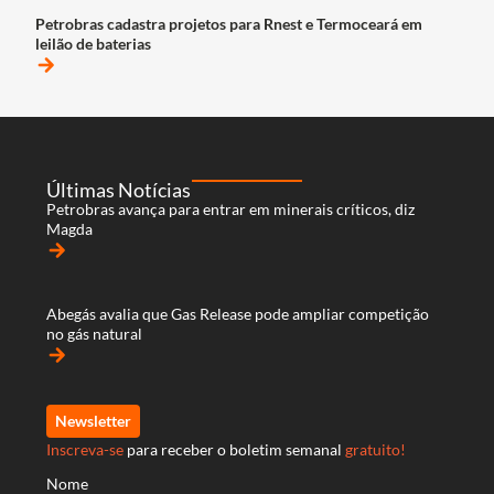
Petrobras cadastra projetos para Rnest e Termoceará em
leilão de baterias
arrow_forward
Últimas Notícias
Petrobras avança para entrar em minerais críticos, diz
Magda
arrow_forward
Abegás avalia que Gas Release pode ampliar competição
no gás natural
arrow_forward
Newsletter
Inscreva-se
para receber o boletim semanal
gratuito!
Nome