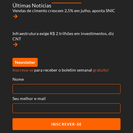
Últimas Notícias
Vendas de cimento crescem 2,5% em julho, aponta SNIC
arrow_forward
Infraestrutura exige R$ 2 trilhões em investimentos, diz
CNT
arrow_forward
Newsletter
Inscreva-se
para receber o boletim semanal
gratuito!
Nome
Seu melhor e-mail
INSCREVER-SE