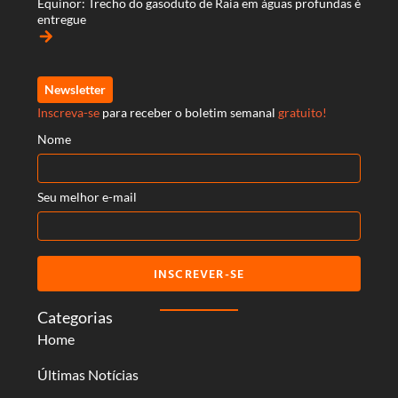
Equinor: Trecho do gasoduto de Raia em águas profundas é
entregue
arrow_forward
Newsletter
Inscreva-se
para receber o boletim semanal
gratuito!
Nome
Seu melhor e-mail
INSCREVER-SE
Categorias
Home
Últimas Notícias