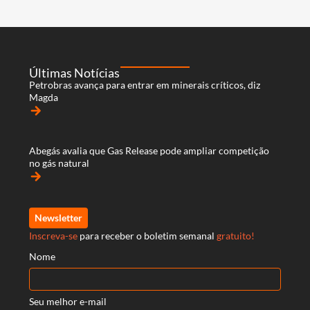
Últimas Notícias
Petrobras avança para entrar em minerais críticos, diz
Magda
arrow_forward
Abegás avalia que Gas Release pode ampliar competição
no gás natural
arrow_forward
Newsletter
Inscreva-se
para receber o boletim semanal
gratuito!
Nome
Seu melhor e-mail