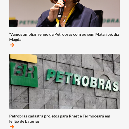
‘Vamos ampliar refino da Petrobras com ou sem Mataripe’, diz
Magda
arrow_forward
Petrobras cadastra projetos para Rnest e Termoceará em
leilão de baterias
arrow_forward