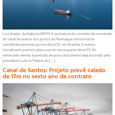
Luiz Araújo, da Agência iNFRA A assinatura do contrato de concessão
do canal de acesso dos portos de Paranaguá e Antonina foi
transferida para esta quinta-feira (12), em Brasília. O evento,
inicialmente previsto para ocorrer nesta quarta-feira (11), foi
remarcado devido à previsão de que o documento seja assinado pelo
presidente Lula no Palácio do […]
Canal de Santos: Projeto prevê calado
de 17m no sexto ano de contrato