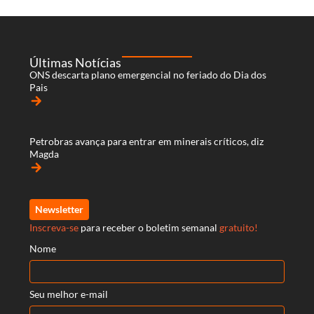
Últimas Notícias
ONS descarta plano emergencial no feriado do Dia dos
Pais
arrow_forward
Petrobras avança para entrar em minerais críticos, diz
Magda
arrow_forward
Newsletter
Inscreva-se
para receber o boletim semanal
gratuito!
Nome
Seu melhor e-mail