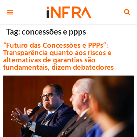
Tag:
concessões e ppps
“Futuro das Concessões e PPPs”:
Transparência quanto aos riscos e
alternativas de garantias são
fundamentais, dizem debatedores