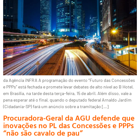
da Agência iNFRA A programação do evento “Futuro das Concessões
e PPPs” está fechada e promete levar debates de alto nível ao B Hotel,
em Brasília, na tarde desta terça-feira, 15 de abril. Além disso, vale a
pena esperar até o final, quando o deputado federal Arnaldo Jardim
(Cidadania-SP) fará um anúncio sobre a tramitação […]
Procuradora-Geral da AGU defende que
inovações no PL das Concessões e PPPs
“não são cavalo de pau”