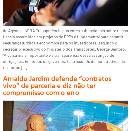
da Agência iNFRA Transparência dos entes subnacionais sobre riscos
fiscais assumidos em projetos de PPPs é fundamental para garantir
segurança jurídica e econômica para os investidores, segundo o
secretário-executivo do Ministério dos Transportes, George Santoro.
“A coisa mais importante é a transparência dessa assunção de
obrigações. Em todos os governos, falta isso. Os demonstrativos de
relatórios […]
Arnaldo Jardim defende “contratos
vivo” de parceria e diz não ter
compromisso com o erro