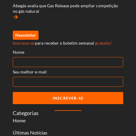
Abegás avalia que Gas Release pode ampliar competição
no gás natural
arrow_forward
Newsletter
Inscreva-se
para receber o boletim semanal
gratuito!
Nome
Seu melhor e-mail
INSCREVER-SE
Categorias
Home
Últimas Notícias