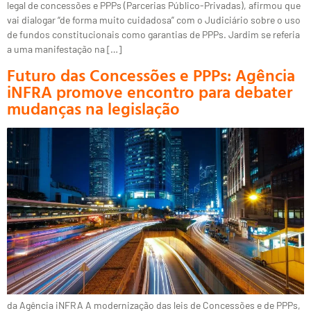
legal de concessões e PPPs (Parcerias Público-Privadas), afirmou que
vai dialogar “de forma muito cuidadosa” com o Judiciário sobre o uso
de fundos constitucionais como garantias de PPPs. Jardim se referia
a uma manifestação na […]
Futuro das Concessões e PPPs: Agência
iNFRA promove encontro para debater
mudanças na legislação
da Agência iNFRA A modernização das leis de Concessões e de PPPs,