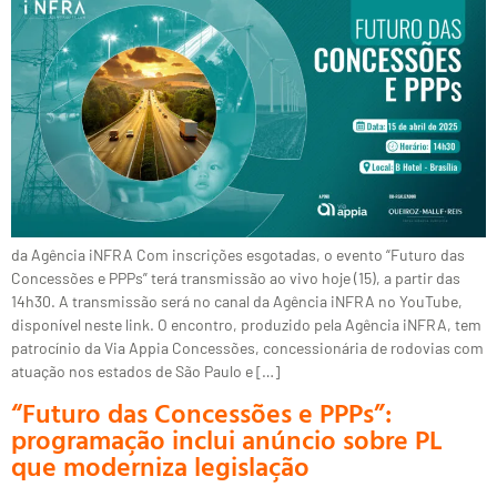
da Agência iNFRA Com inscrições esgotadas, o evento “Futuro das
Concessões e PPPs” terá transmissão ao vivo hoje (15), a partir das
14h30. A transmissão será no canal da Agência iNFRA no YouTube,
disponível neste link. O encontro, produzido pela Agência iNFRA, tem
patrocínio da Via Appia Concessões, concessionária de rodovias com
atuação nos estados de São Paulo e […]
“Futuro das Concessões e PPPs”:
programação inclui anúncio sobre PL
que moderniza legislação