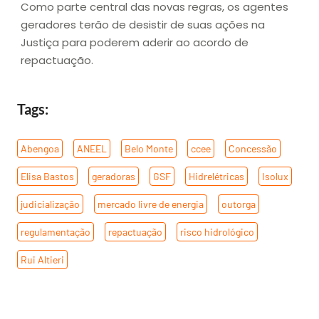
Como parte central das novas regras, os agentes
geradores terão de desistir de suas ações na
Justiça para poderem aderir ao acordo de
repactuação.
Tags:
Abengoa
,
ANEEL
,
Belo Monte
,
ccee
,
Concessão
,
Elisa Bastos
,
geradoras
,
GSF
,
Hidrelétricas
,
Isolux
,
judicialização
,
mercado livre de energia
,
outorga
,
regulamentação
,
repactuação
,
risco hidrológico
,
Rui Altieri