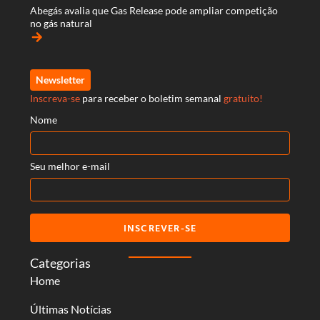
Abegás avalia que Gas Release pode ampliar competição
no gás natural
arrow_forward
Newsletter
Inscreva-se
para receber o boletim semanal
gratuito!
Nome
Seu melhor e-mail
INSCREVER-SE
Categorias
Home
Últimas Notícias