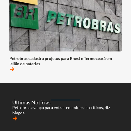
Petrobras cadastra projetos para Rnest e Termoceará em
leilão de baterias
arrow_forward
Últimas Notícias
Petrobras avança para entrar em minerais críticos, diz
Magda
arrow_forward