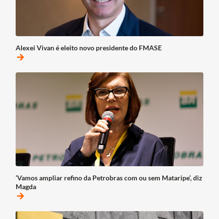
Alexei Vivan é eleito novo presidente do FMASE
arrow_forward
‘Vamos ampliar refino da Petrobras com ou sem Mataripe’, diz
Magda
arrow_forward