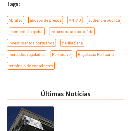
Tags:
Abratec
,
abusos de preços
,
ANTAQ
,
audiência pública
,
competição global
,
infraestrutura portuária
,
investimentos portuários
,
Marília Sena
,
mercados regulados
,
Portonave
,
Regulação Portuária
,
terminais de contêineres
Últimas Notícias