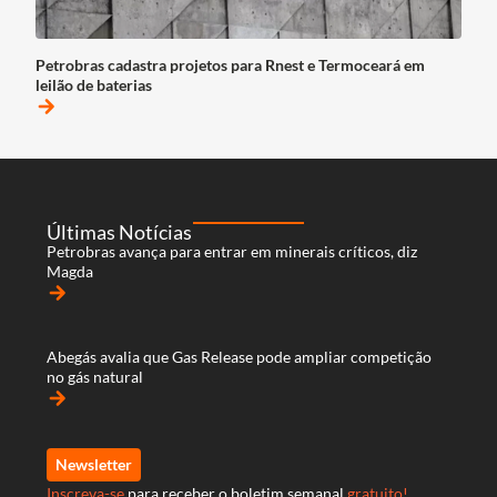
Petrobras cadastra projetos para Rnest e Termoceará em
leilão de baterias
arrow_forward
Últimas Notícias
Petrobras avança para entrar em minerais críticos, diz
Magda
arrow_forward
Abegás avalia que Gas Release pode ampliar competição
no gás natural
arrow_forward
Newsletter
Inscreva-se
para receber o boletim semanal
gratuito!