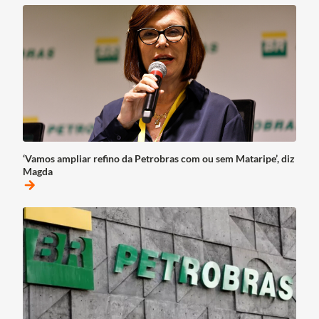
‘Vamos ampliar refino da Petrobras com ou sem Mataripe’, diz
Magda
arrow_forward