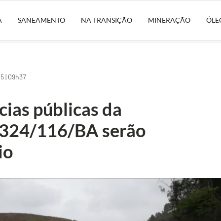
A
SANEAMENTO
NA TRANSIÇÃO
MINERAÇÃO
ÓLE
 | 09h37
ias públicas da
-324/116/BA serão
io