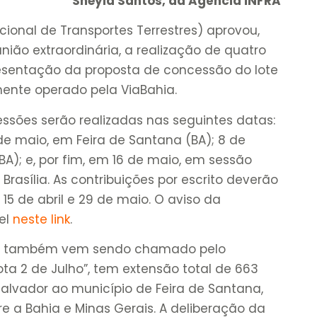
Sheyla Santos, da Agência iNFRA
cional de Transportes Terrestres) aprovou,
nião extraordinária, a realização de quatro
resentação da proposta de concessão do lote
mente operado pela ViaBahia.
ssões serão realizadas nas seguintes datas:
de maio, em Feira de Santana (BA); 8 de
BA); e, por fim, em 16 de maio, em sessão
rasília. As contribuições por escrito deverão
5 de abril e 29 de maio. O aviso da
vel
neste link
.
que também vem sendo chamado pelo
ota 2 de Julho”, tem extensão total de 663
Salvador ao município de Feira de Santana,
e a Bahia e Minas Gerais. A deliberação da