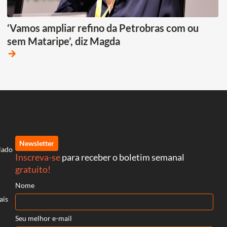
‘Vamos ampliar refino da Petrobras com ou
sem Mataripe’, diz Magda
arrow_forward
Newsletter
iado
Inscreva-se
para receber o boletim semanal
gratuito!
Nome
ais
Seu melhor e-mail