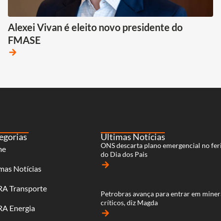
Alexei Vivan é eleito novo presidente do
FMASE
arrow_forward
egorias
Últimas Notícias
ONS descarta plano emergencial no fer
me
do Dia dos Pais
arrow_forward
mas Notícias
RA Transporte
Petrobras avança para entrar em miner
críticos, diz Magda
RA Energia
arrow_forward