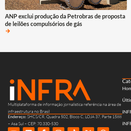
ANP exclui produção da Petrobras de proposta
de leilões compulsórios de gás
arrow_forward
Cat
Ho
Últi
Multiplataforma de informação jornalística referência na área de
infraestrutura no Brasil
iNF
Endereço:
SHCS/CR, Quadra 502, Bloco C, LOJA 37, Parte 1588
iNF
– Asa Sul – CEP: 70.330-530