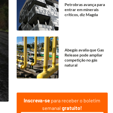
Petrobras avança para
entrar em minerais
críticos, diz Magda
Abegás avalia que Gas
Release pode ampliar
competição no gás
natural
Inscreva-se
para receber o boletim
semanal
gratuito!