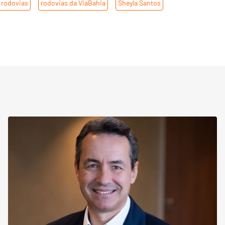
rodovias
,
rodovias da ViaBahia
,
Sheyla Santos
,