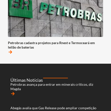
Petrobras cadastra projetos para Rnest e Termoceará em
leilão de baterias
arrow_forward
Últimas Notícias
Petrobras avança para entrar em minerais críticos, diz
Magda
arrow_forward
Abegás avalia que Gas Release pode ampliar competição