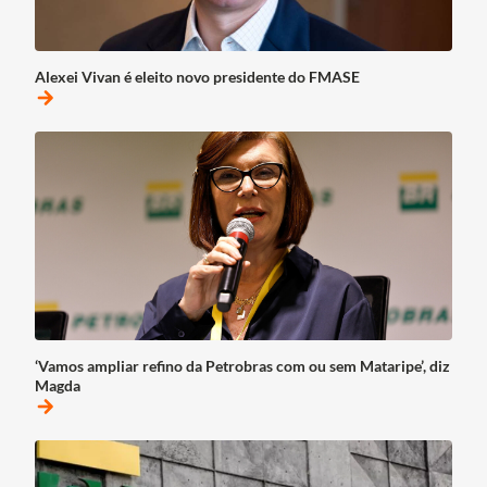
Alexei Vivan é eleito novo presidente do FMASE
arrow_forward
‘Vamos ampliar refino da Petrobras com ou sem Mataripe’, diz
Magda
arrow_forward