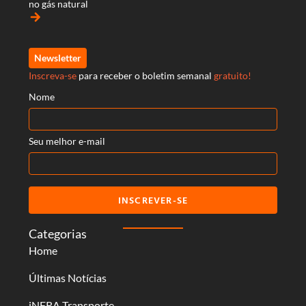
no gás natural
arrow_forward
Newsletter
Inscreva-se
para receber o boletim semanal
gratuito!
Nome
Seu melhor e-mail
INSCREVER-SE
Categorias
Home
Últimas Notícias
iNFRA Transporte