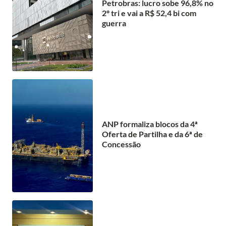
Petrobras: lucro sobe 96,8% no
2º tri e vai a R$ 52,4 bi com
guerra
ANP formaliza blocos da 4ª
Oferta de Partilha e da 6ª de
Concessão