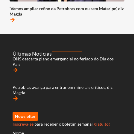
‘Vamos ampliar refino da Petrobras com ou sem Mataripe’, diz
Magda
arrow_forward
Últimas Notícias
ONS descarta plano emergencial no feriado do Dia dos
Pais
arrow_forward
Petrobras avança para entrar em minerais críticos, diz
Magda
arrow_forward
Newsletter
Inscreva-se
para receber o boletim semanal
gratuito!
Nome