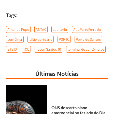
Tags:
Amanda Pupo
,
ANTAQ
,
auditoria
,
AudPortoFerrovia
,
contêiner
,
leilão portuário
,
PORTO
,
Porto de Santos
,
STS10
,
TCU
,
Tecon Santos 10
,
terminal de contêineres
Últimas Notícias
ONS descarta plano
emergencial no feriado do Dia