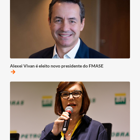
Alexei Vivan é eleito novo presidente do FMASE
arrow_forward