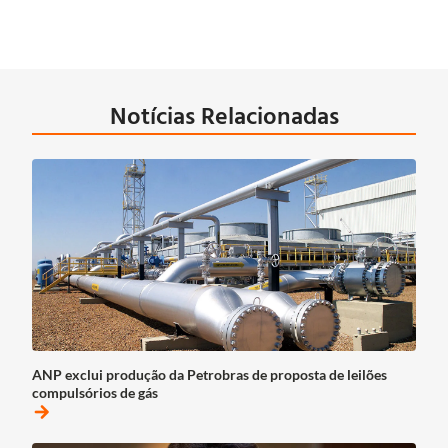
Notícias Relacionadas
ANP exclui produção da Petrobras de proposta de leilões
compulsórios de gás
arrow_forward