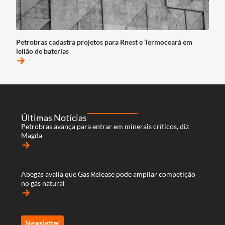
Petrobras cadastra projetos para Rnest e Termoceará em
leilão de baterias
arrow_forward
Últimas Notícias
Petrobras avança para entrar em minerais críticos, diz
Magda
arrow_forward
Abegás avalia que Gas Release pode ampliar competição
no gás natural
arrow_forward
Newsletter