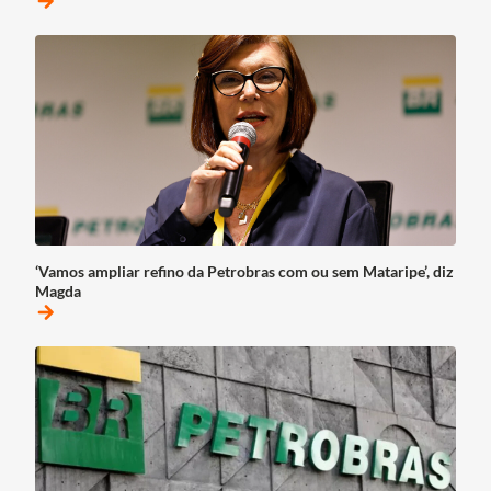
arrow_forward
‘Vamos ampliar refino da Petrobras com ou sem Mataripe’, diz
Magda
arrow_forward