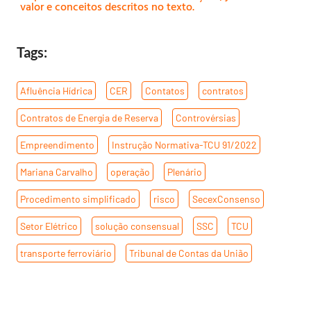
valor e conceitos descritos no texto.
Tags:
Afluência Hídrica
,
CER
,
Contatos
,
contratos
,
Contratos de Energia de Reserva
,
Controvérsias
,
Empreendimento
,
Instrução Normativa-TCU 91/2022
,
Mariana Carvalho
,
operação
,
Plenário
,
Procedimento simplificado
,
risco
,
SecexConsenso
,
Setor Elétrico
,
solução consensual
,
SSC
,
TCU
,
transporte ferroviário
,
Tribunal de Contas da União