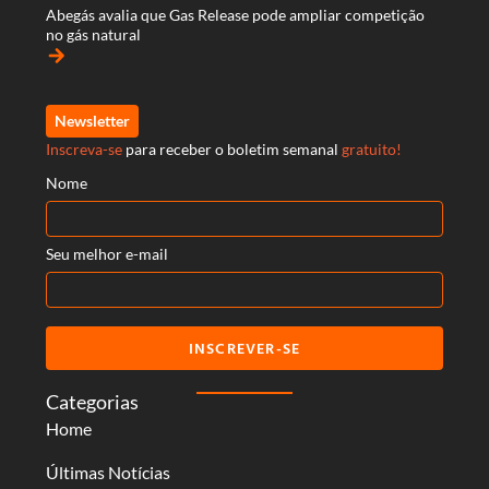
Abegás avalia que Gas Release pode ampliar competição
no gás natural
arrow_forward
Newsletter
Inscreva-se
para receber o boletim semanal
gratuito!
Nome
Seu melhor e-mail
INSCREVER-SE
Categorias
Home
Últimas Notícias