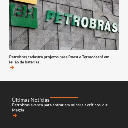
Petrobras cadastra projetos para Rnest e Termoceará em
leilão de baterias
arrow_forward
Últimas Notícias
Petrobras avança para entrar em minerais críticos, diz
Magda
arrow_forward