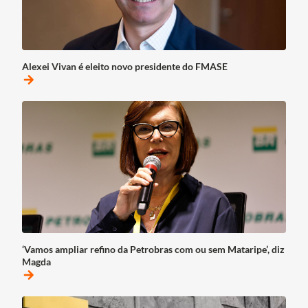
Alexei Vivan é eleito novo presidente do FMASE
arrow_forward
‘Vamos ampliar refino da Petrobras com ou sem Mataripe’, diz
Magda
arrow_forward